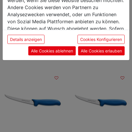
werden, wenn Sie diese Website besuchen möchten.
schmal
flexibel
Andere Cookies werden von Partnern zu
ErgoGrip 15cm blau
MasterGrip 18cm blau
Analysezwecken verwendet, oder um Funktionen
Artikelnummer: 000201
Artikelnummer: 007857
von Sozial Media Plattformen anbieten zu können.
€ 14,78
€ 18,91
Diese können auf Wunsch abgelehnt werden. Sofern
inkl. 20 % MwSt.
inkl. 20 % MwSt.
sie unsere Webseite weiter nutzen, geben Sie
Details anzeigen
Cookies Konfigurieren
Einwilligung zu unseren Cookies.
Alle Cookies ablehnen
Alle Cookies erlauben