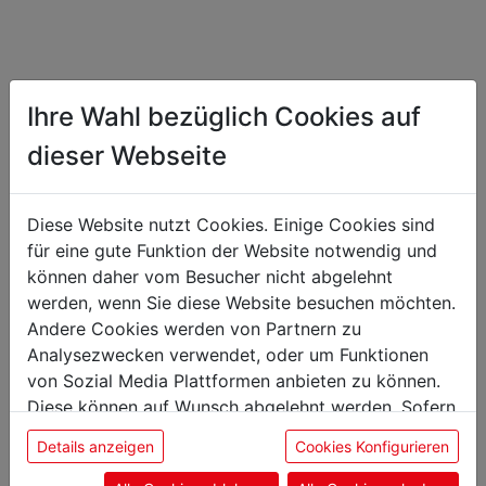
Santoku
Ihre Wahl bezüglich Cookies auf
Serie 1778 17cm
dieser Webseite
Artikelnummer: 003954
€ 392,74
inkl. 20 % MwSt.
Diese Website nutzt Cookies. Einige Cookies sind
für eine gute Funktion der Website notwendig und
können daher vom Besucher nicht abgelehnt
werden, wenn Sie diese Website besuchen möchten.
Andere Cookies werden von Partnern zu
Die Dick Messerserie 1778 repräsentiert eine besondere
Analysezwecken verwendet, oder um Funktionen
Jubiläums-Serie und verbindet Tradition, Handwerk
von Sozial Media Plattformen anbieten zu können.
und modernste Stahltechnologie. Die Klingen bestehen
Diese können auf Wunsch abgelehnt werden. Sofern
aus einem Dreilagenstahlkern (Double X VG12), der die
sie unsere Webseite weiter nutzen, geben Sie
Vorteile von hochlegiertem Kohlenstoffstahl und
Details anzeigen
Cookies Konfigurieren
Einwilligung zu unseren Cookies.
rostfreiem Edelstahl kombiniert. Diese Konstruktion