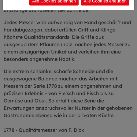
Alle Cookies ablehnen
Alle Cookies erlauben
sorgt für überlegene Schärfe, hohe Schnitthaltigkeit
und lange Standzeiten der Schneide.
Jedes Messer wird aufwendig von Hand geschärft und
handabgezogen, dabei erfüllen Griff und Klinge
höchste Qualitätsstandards. Die Griffe aus
ausgesuchtem Pflaumenholz machen jedes Messer zu
einem einzigartigen Unikat und verleihen ihm eine
besonders angenehme Haptik.
Die extrem schlanke, scharfe Schneide und die
ausgewogene Balance machen das Arbeiten mit
Messern der Serie 1778 zu einem angenehmen und
präzisen Erlebnis – von Fleisch und Fisch bis zu
Gemüse und Obst. So erfüllt diese Serie die
Erwartungen anspruchsvoller Nutzer in der gehobenen
Gastronomie ebenso wie in der privaten Küche.
1778 - Qualitätsmesser von F. Dick