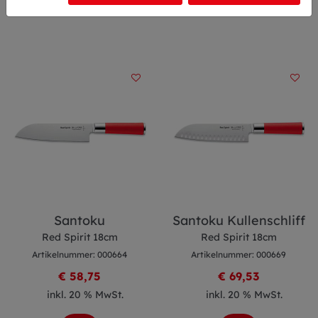
Santoku
Santoku Kullenschliff
Red Spirit 18cm
Red Spirit 18cm
Artikelnummer: 000664
Artikelnummer: 000669
€ 58,75
€ 69,53
inkl. 20 % MwSt.
inkl. 20 % MwSt.