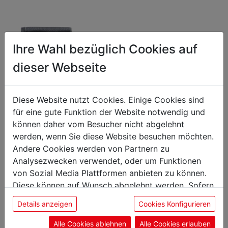
Ihre Wahl bezüglich Cookies auf
dieser Webseite
Diese Website nutzt Cookies. Einige Cookies sind
für eine gute Funktion der Website notwendig und
können daher vom Besucher nicht abgelehnt
werden, wenn Sie diese Website besuchen möchten.
Rolltasche Red Spirit
Rolltasche Red Spirit
Andere Cookies werden von Partnern zu
6 teilig Textil
Leder
Analysezwecken verwendet, oder um Funktionen
Artikelnummer: 008236
5-teilig Leder schwarz
von Sozial Media Plattformen anbieten zu können.
Artikelnummer: 010149
Diese können auf Wunsch abgelehnt werden. Sofern
€ 324,76
€ 411,84
sie unsere Webseite weiter nutzen, geben Sie
Details anzeigen
Cookies Konfigurieren
inkl. 20 % MwSt.
inkl. 20 % MwSt.
Einwilligung zu unseren Cookies.
Alle Cookies ablehnen
Alle Cookies erlauben