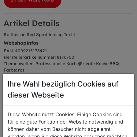
Artikel Details
Rolltasche Red Spirit 6 teilig Textil
Webshopinfos
EAN: 4009215176421
Herstellerartikelnummer: 8176700
Themenwelten: Professionelle Köche|Private Köche|BBQ
Farbe: rot
Serie: Red Spirit
Ihre Wahl bezüglich Cookies auf
Abmessungen
Länge: 43,00 cm
dieser Webseite
Breite: 50,00 cm
Höhe: 4,00 cm
Gewicht: 1,35 kg
Diese Website nutzt Cookies. Einige Cookies sind
für eine gute Funktion der Website notwendig und
können daher vom Besucher nicht abgelehnt
werden, wenn Sie diese Website besuchen möchten.