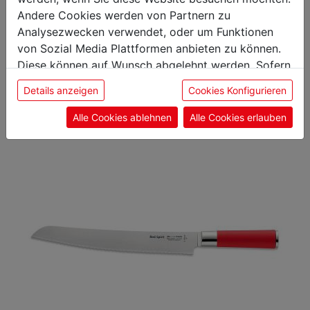
Andere Cookies werden von Partnern zu
Das könnte Sie auch
Analysezwecken verwendet, oder um Funktionen
von Sozial Media Plattformen anbieten zu können.
interessieren
Diese können auf Wunsch abgelehnt werden. Sofern
sie unsere Webseite weiter nutzen, geben Sie
Details anzeigen
Cookies Konfigurieren
Einwilligung zu unseren Cookies.
Kochmesser
Alle Cookies ablehnen
Alle Cookies erlauben