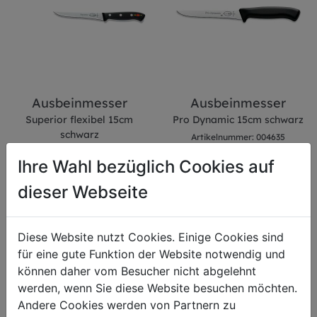
Ausbeinmesser
Ausbeinmesser
Superior flexibel 15cm
Pro Dynamic 15cm schwarz
schwarz
Artikelnummer: 004635
Artikelnummer: 003974
Ihre Wahl bezüglich Cookies auf
€ 38,05
€ 21,60
dieser Webseite
inkl. 20 % MwSt.
inkl. 20 % MwSt.
Diese Website nutzt Cookies. Einige Cookies sind
für eine gute Funktion der Website notwendig und
können daher vom Besucher nicht abgelehnt
werden, wenn Sie diese Website besuchen möchten.
Andere Cookies werden von Partnern zu