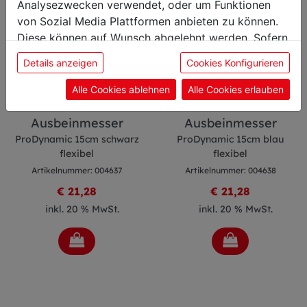
Analysezwecken verwendet, oder um Funktionen
von Sozial Media Plattformen anbieten zu können.
Diese können auf Wunsch abgelehnt werden. Sofern
sie unsere Webseite weiter nutzen, geben Sie
Details anzeigen
Cookies Konfigurieren
Einwilligung zu unseren Cookies.
Alle Cookies ablehnen
Alle Cookies erlauben
Ausbeinmesser
Ausbeinmesser
ProDynamic 15cm schwarz
ProDynamic 15cm blau
flexibel
flexibel
Artikelnummer: 004637
Artikelnummer: 004638
€ 21,28
€ 21,28
inkl. 20 % MwSt.
inkl. 20 % MwSt.