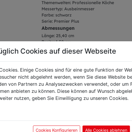
Themenwelten: Professionelle Köche
Messertyp: Ausbeinmesser
Farbe: schwarz
Serie: Premier Plus
Abmessungen
Länge: 25,40 cm
Breite: 1,50 cm
Höhe: 2,68 cm
üglich Cookies auf dieser Webseite
Gewicht: 0,10 kg
Klingenlänge: 13 cm
Cookies. Einige Cookies sind für eine gute Funktion der W
sucher nicht abgelehnt werden, wenn Sie diese Website b
en von Partnern zu Analysezwecken verwendet, oder um 
ormen anbieten zu können. Diese können auf Wunsch abgele
önnte Sie auch interes
weiter nutzen, geben Sie Einwilligung zu unseren Cookies.
Cookies Konfigurieren
Alle Cookies ablehnen