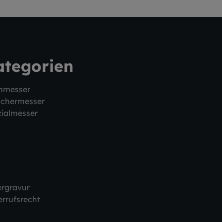
ategorien
hmesser
schermesser
ialmesser
ergravur
rrufsrecht