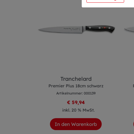
ser
Tranchelard
cm schwarz
Premier Plus 18cm schwarz
 000128
Artikelnummer: 000139
88
€ 59,94
 MwSt.
inkl. 20 % MwSt.
enkorb
In den Warenkorb