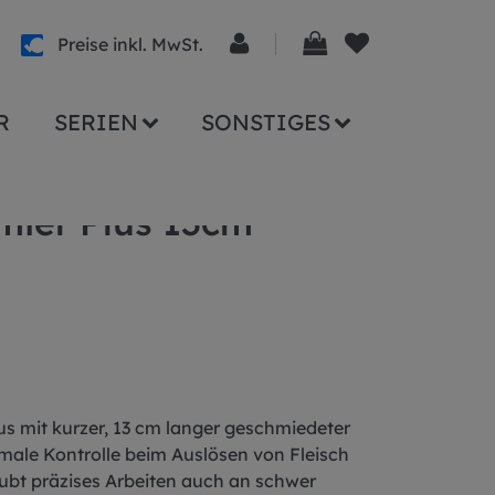
Preise inkl. MwSt.
R
SERIEN
SONSTIGES
mier Plus 13cm
us mit kurzer, 13 cm langer geschmiedeter
male Kontrolle beim Auslösen von Fleisch
ubt präzises Arbeiten auch an schwer