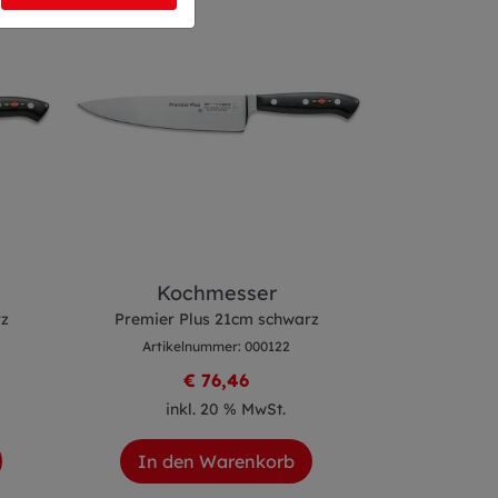
Kochmesser
Santoku
rz
Premier Plus 21cm schwarz
Premi
Artikelnummer: 000122
Artike
€ 76,46
inkl. 20 % MwSt.
ink
In den Warenkorb
In de