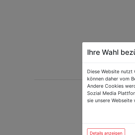
Ihre Wahl bez
Diese Website nutzt 
können daher vom Be
Andere Cookies werd
Sozial Media Plattf
Das k
sie unsere Webseite 
Details anzeigen