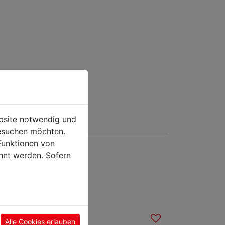
ebsite notwendig und
esuchen möchten.
Funktionen von
hnt werden. Sofern
sieren
Alle Cookies erlauben