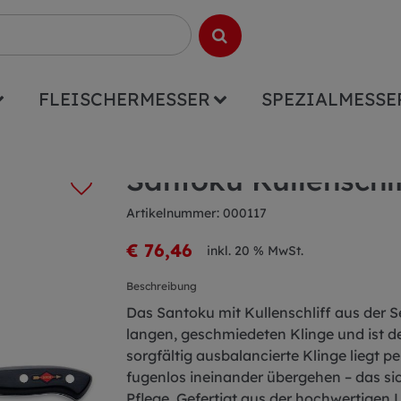
FLEISCHERMESSER
SPEZIALMESSE
liff Premier Plus 18cm
Santoku Kullenschl
Artikelnummer: 000117
€ 76,46
inkl. 20 % MwSt.
Beschreibung
Das Santoku mit Kullenschliff aus der S
langen, geschmiedeten Klinge und ist der
sorgfältig ausbalancierte Klinge liegt p
fugenlos ineinander übergehen – das s
Pflege. Gefertigt aus der hochwertigen 