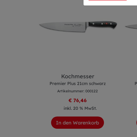
ser
Kochmesser
cm schwarz
Premier Plus 21cm schwarz
P
 000126
Artikelnummer: 000122
0
€ 76,46
 MwSt.
inkl. 20 % MwSt.
enkorb
In den Warenkorb