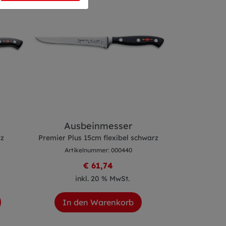
Ausbeinmesser
Buntsc
rz
Premier Plus 15cm flexibel schwarz
ges
Artikelnummer: 000440
Premier P
Artike
€ 61,74
inkl. 20 % MwSt.
ink
In den Warenkorb
In de