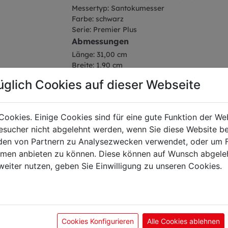
Messertyp: Santokumesser
Farbe: schwarz
Serie: Premier Plus
Abmessungen
Länge: 31,00 cm
Breite: 1,90 cm
Höhe: 4,50 cm
üglich Cookies auf dieser Webseite
Gewicht: 0,19 kg
Klingenlänge: 18 cm
Cookies. Einige Cookies sind für eine gute Funktion der W
sucher nicht abgelehnt werden, wenn Sie diese Website b
en von Partnern zu Analysezwecken verwendet, oder um 
ormen anbieten zu können. Diese können auf Wunsch abgele
önnte Sie auch interes
weiter nutzen, geben Sie Einwilligung zu unseren Cookies.
Cookies Konfigurieren
Alle Cookies ablehnen