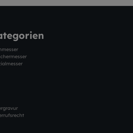
ategorien
hmesser
schermesser
ialmesser
ergravur
rrufsrecht