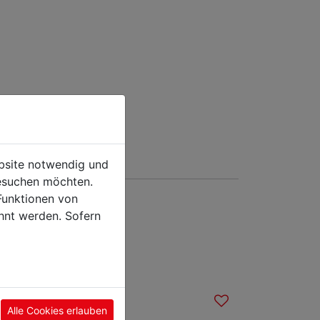
ebsite notwendig und
esuchen möchten.
Funktionen von
hnt werden. Sofern
sieren
Alle Cookies erlauben