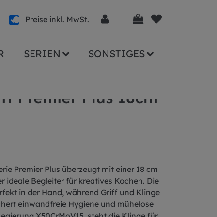
Preise inkl. MwSt.
R
SERIEN
SONSTIGES
iff Premier Plus 18cm
erie Premier Plus überzeugt mit einer 18 cm
 ideale Begleiter für kreatives Kochen. Die
erfekt in der Hand, während Griff und Klinge
ichert einwandfreie Hygiene und mühelose
Legierung X50CrMoV15, steht die Klinge für