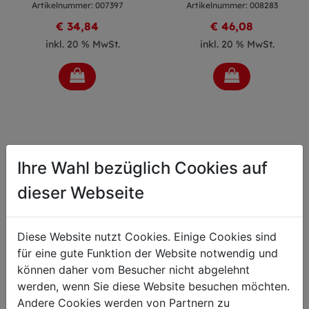
Artikelnummer: 007397
Artikelnummer: 008283
€ 34,84
€ 46,08
inkl. 20 % MwSt.
inkl. 20 % MwSt.
Ihre Wahl bezüglich Cookies auf
dieser Webseite
Diese Website nutzt Cookies. Einige Cookies sind
für eine gute Funktion der Website notwendig und
können daher vom Besucher nicht abgelehnt
werden, wenn Sie diese Website besuchen möchten.
Wetzstahl Streicher
Wetzstahl Streicher
Andere Cookies werden von Partnern zu
oval Diamant 25cm
Finecut rund 30cm blau