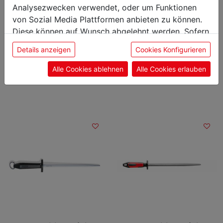
Analysezwecken verwendet, oder um Funktionen
schwarz
Artikelnummer: 008424
von Sozial Media Plattformen anbieten zu können.
Artikelnummer: 008506
Diese können auf Wunsch abgelehnt werden. Sofern
€ 59,04
€ 45,72
sie unsere Webseite weiter nutzen, geben Sie
inkl. 20 % MwSt.
inkl. 20 % MwSt.
Details anzeigen
Cookies Konfigurieren
Einwilligung zu unseren Cookies.
Alle Cookies ablehnen
Alle Cookies erlauben