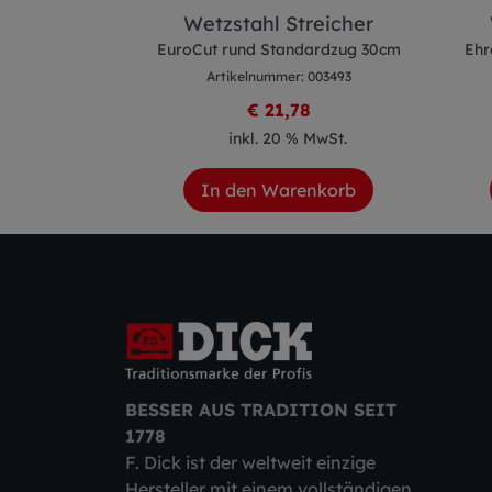
reicher
Wetzstahl Streicher
 superflach
EuroCut rund Standardzug 30cm
Ehr
 003584
Artikelnummer: 003493
2
€ 21,78
 MwSt.
inkl. 20 % MwSt.
enkorb
In den Warenkorb
BESSER AUS TRADITION SEIT
1778
F. Dick ist der weltweit einzige
Hersteller mit einem vollständigen