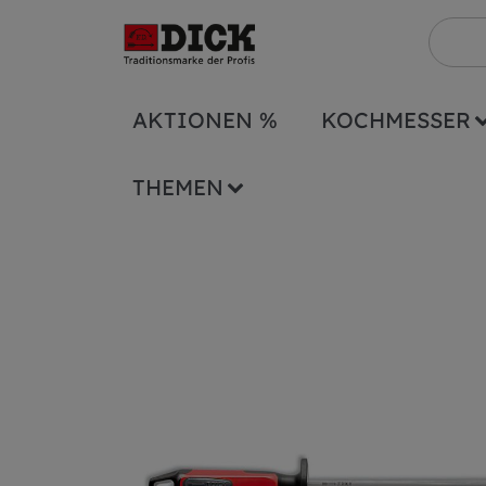
AKTIONEN %
KOCHMESSER
Sonstiges
Wetzstähle
sonstige Wetzst
THEMEN