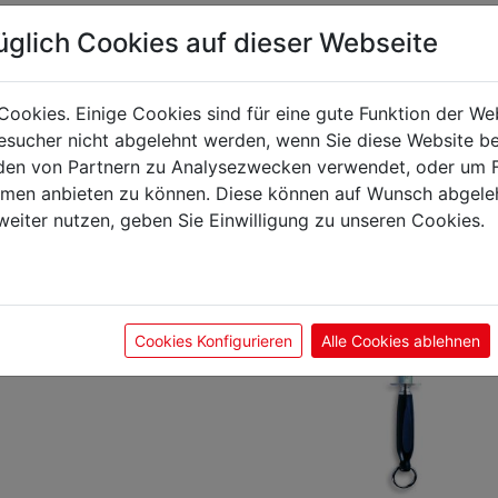
üglich Cookies auf dieser Webseite
önnte Sie auch interes
Cookies. Einige Cookies sind für eine gute Funktion der W
sucher nicht abgelehnt werden, wenn Sie diese Website b
en von Partnern zu Analysezwecken verwendet, oder um 
ormen anbieten zu können. Diese können auf Wunsch abgele
weiter nutzen, geben Sie Einwilligung zu unseren Cookies.
Cookies Konfigurieren
Alle Cookies ablehnen