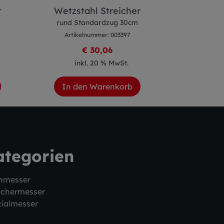
r
Wetzstahl Streicher
Wetzst
rund Standardzug 30cm
rund St
Artikelnummer: 003397
Artike
€ 30,06
inkl. 20 % MwSt.
ink
In den Warenkorb
In de
ategorien
hmesser
schermesser
ialmesser