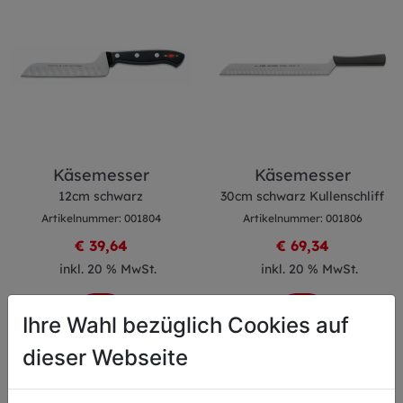
Käsemesser
Käsemesser
12cm schwarz
30cm schwarz Kullenschliff
Artikelnummer: 001804
Artikelnummer: 001806
€ 39,64
€ 69,34
inkl. 20 % MwSt.
inkl. 20 % MwSt.
Ihre Wahl bezüglich Cookies auf
dieser Webseite