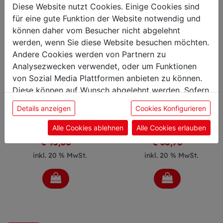
Diese Website nutzt Cookies. Einige Cookies sind
für eine gute Funktion der Website notwendig und
können daher vom Besucher nicht abgelehnt
werden, wenn Sie diese Website besuchen möchten.
Andere Cookies werden von Partnern zu
Analysezwecken verwendet, oder um Funktionen
von Sozial Media Plattformen anbieten zu können.
Diese können auf Wunsch abgelehnt werden. Sofern
sie unsere Webseite weiter nutzen, geben Sie
Käsemesser
Käsemesser
Details anzeigen
Cookies Konfigurieren
Einwilligung zu unseren Cookies.
30cm 2 Griffe schwarz Kulle
26 cm Kullenschliff
Artikelnummer: 007032
Alle Cookies ablehnen
Artikelnummer: 008068
Alle Cookies erlauben
€ 95,80
€ 60,70
inkl. 20 % MwSt.
inkl. 20 % MwSt.