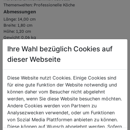
Themenwelten: Professionelle Köche
Abmessungen
Länge: 14,00 cm
Breite: 1,80 cm
Höhe: 1,20 cm
Gewicht: 0,06 kg
Klingenlänge: 11 cm
Ihre Wahl bezüglich Cookies auf
dieser Webseite
Das könnte Sie auch
Diese Website nutzt Cookies. Einige Cookies sind
für eine gute Funktion der Website notwendig und
interessieren
können daher vom Besucher nicht abgelehnt
werden, wenn Sie diese Website besuchen möchten.
Andere Cookies werden von Partnern zu
Analysezwecken verwendet, oder um Funktionen
von Sozial Media Plattformen anbieten zu können.
Diese können auf Wunsch abgelehnt werden. Sofern