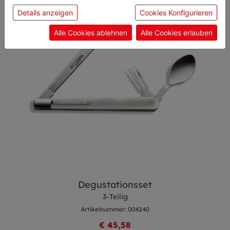
sie unsere Webseite weiter nutzen, geben Sie
Details anzeigen
Cookies Konfigurieren
Einwilligung zu unseren Cookies.
Alle Cookies ablehnen
Alle Cookies erlauben
Degustationsset
3-Teilig
Artikelnummer: 004240
€ 45,58