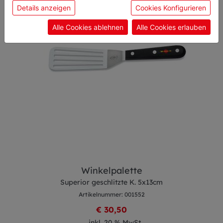
sie unsere Webseite weiter nutzen, geben Sie
Details anzeigen
Cookies Konfigurieren
Einwilligung zu unseren Cookies.
Alle Cookies ablehnen
Alle Cookies erlauben
Winkelpalette
Superior geschlitzte K. 5x13cm
Artikelnummer: 001552
€ 30,50
inkl. 20 % MwSt.