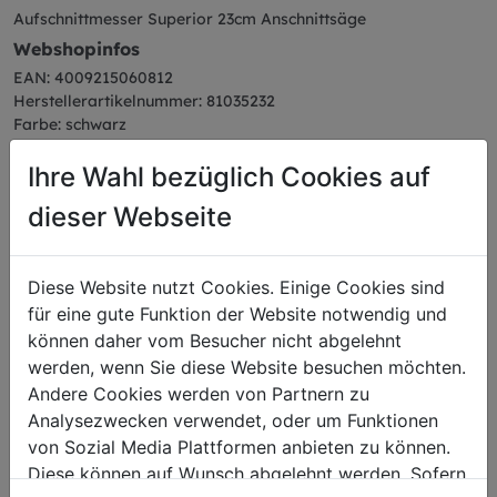
Aufschnittmesser Superior 23cm Anschnittsäge
Webshopinfos
EAN: 4009215060812
Herstellerartikelnummer: 81035232
Farbe: schwarz
Serie: Superior
Ihre Wahl bezüglich Cookies auf
dieser Webseite
Das könnte Sie auch
Diese Website nutzt Cookies. Einige Cookies sind
für eine gute Funktion der Website notwendig und
interessieren
können daher vom Besucher nicht abgelehnt
werden, wenn Sie diese Website besuchen möchten.
Andere Cookies werden von Partnern zu
Analysezwecken verwendet, oder um Funktionen
Schälmesser
von Sozial Media Plattformen anbieten zu können.
Diese können auf Wunsch abgelehnt werden. Sofern