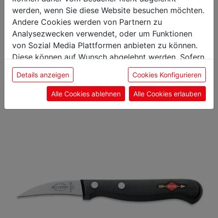
werden, wenn Sie diese Website besuchen möchten.
Andere Cookies werden von Partnern zu
Analysezwecken verwendet, oder um Funktionen
Das könnte Sie auch
von Sozial Media Plattformen anbieten zu können.
Diese können auf Wunsch abgelehnt werden. Sofern
interessieren
sie unsere Webseite weiter nutzen, geben Sie
Details anzeigen
Cookies Konfigurieren
Einwilligung zu unseren Cookies.
Alle Cookies ablehnen
Alle Cookies erlauben