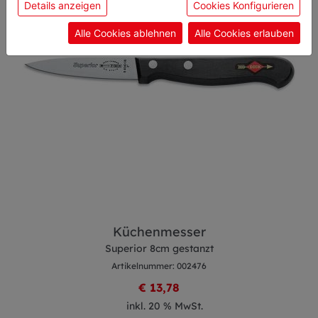
Details anzeigen
Cookies Konfigurieren
Einwilligung zu unseren Cookies.
Alle Cookies ablehnen
Alle Cookies erlauben
Küchenmesser
Superior 8cm gestanzt
Artikelnummer: 002476
€ 13,78
inkl. 20 % MwSt.