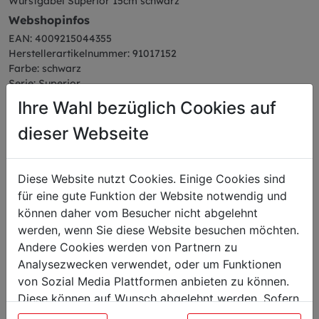
Wurstgabel Superior 15cm schwarz
Webshopinfos
EAN: 4009215044355
Herstellerartikelnummer: 91017152
Farbe: schwarz
Serie: Superior
Ihre Wahl bezüglich Cookies auf
dieser Webseite
Das könnte Sie auch
Diese Website nutzt Cookies. Einige Cookies sind
interessieren
für eine gute Funktion der Website notwendig und
können daher vom Besucher nicht abgelehnt
werden, wenn Sie diese Website besuchen möchten.
Andere Cookies werden von Partnern zu
Analysezwecken verwendet, oder um Funktionen
von Sozial Media Plattformen anbieten zu können.
Diese können auf Wunsch abgelehnt werden. Sofern
sie unsere Webseite weiter nutzen, geben Sie