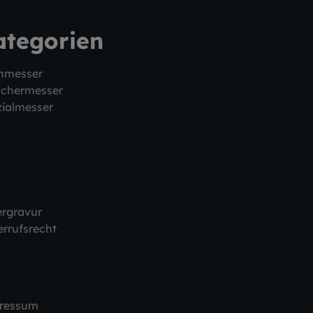
ategorien
hmesser
schermesser
ialmesser
ergravur
rrufsrecht
ressum