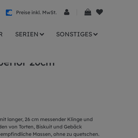
Preise inkl. MwSt.
R
SERIEN
SONSTIGES
perior 26cm
mit langer, 26 cm messender Klinge und
iden von Torten, Biskuit und Gebäck
 empfindliche Massen, ohne zu quetschen.