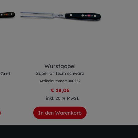
Wurstgabel
Buntsc
Superior 13cm schwarz
Griff
Superio
Artikelnummer: 000257
Artike
€ 18,06
inkl. 20 % MwSt.
ink
In den Warenkorb
In de