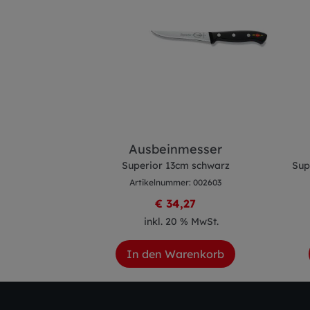
ku
Ausbeinmesser
 schwarz
Superior 13cm schwarz
Sup
 002581
Artikelnummer: 002603
0
€ 34,27
 MwSt.
inkl. 20 % MwSt.
enkorb
In den Warenkorb