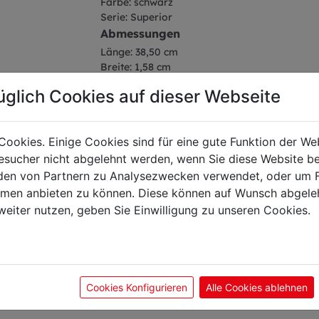
Farbe: schwarz
Serie: Superior
Abmessungen
Länge: 38,50 cm
Breite: 1,58 cm
Höhe: 4,34 cm
üglich Cookies auf dieser Webseite
Gewicht: 0,16 kg
Klingenlänge: 26 cm
Cookies. Einige Cookies sind für eine gute Funktion der W
sucher nicht abgelehnt werden, wenn Sie diese Website b
en von Partnern zu Analysezwecken verwendet, oder um 
ormen anbieten zu können. Diese können auf Wunsch abgele
önnte Sie auch interes
weiter nutzen, geben Sie Einwilligung zu unseren Cookies.
Cookies Konfigurieren
Alle Cookies ablehnen