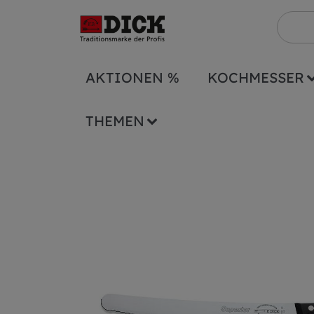
AKTIONEN %
KOCHMESSER
Serien
Superior
Konditormesser Superi
THEMEN