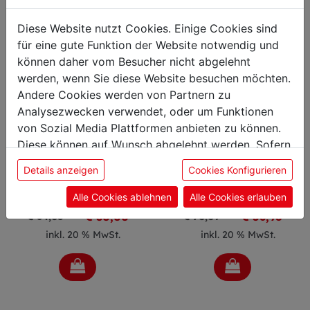
Aktion
Aktion
Diese Website nutzt Cookies. Einige Cookies sind
für eine gute Funktion der Website notwendig und
können daher vom Besucher nicht abgelehnt
werden, wenn Sie diese Website besuchen möchten.
Andere Cookies werden von Partnern zu
Analysezwecken verwendet, oder um Funktionen
von Sozial Media Plattformen anbieten zu können.
Diese können auf Wunsch abgelehnt werden. Sofern
Rucksack
Santoku
sie unsere Webseite weiter nutzen, geben Sie
Dick Academy mit WHSF
ActiveCut 18cm
Details anzeigen
Cookies Konfigurieren
Einwilligung zu unseren Cookies.
Logo
Artikelnummer: 002126
Artikelnummer: 003035
Alle Cookies ablehnen
Alle Cookies erlauben
€ 30,00
€ 56,98
€ 64,08
€ 70,09
inkl. 20 % MwSt.
inkl. 20 % MwSt.