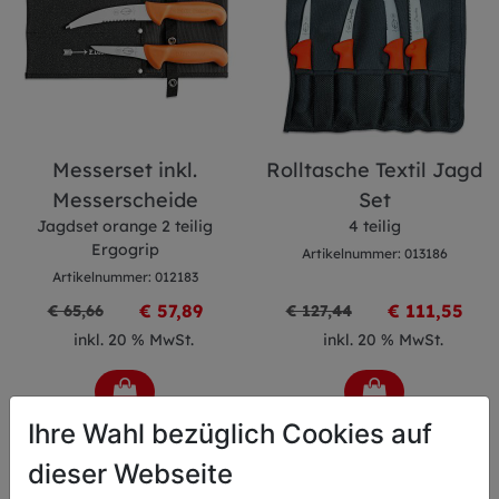
Messerset inkl.
Rolltasche Textil Jagd
Messerscheide
Set
Jagdset orange 2 teilig
4 teilig
Ergogrip
Artikelnummer: 013186
Artikelnummer: 012183
€ 57,89
€ 111,55
€ 65,66
€ 127,44
inkl. 20 % MwSt.
inkl. 20 % MwSt.
Ihre Wahl bezüglich Cookies auf
dieser Webseite