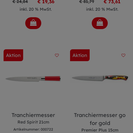
€ 19,36
€ 73,61
€ 24,84
€ 81,79
inkl. 20 % MwSt.
inkl. 20 % MwSt.
Aktion
Aktion
Tranchiermesser
Tranchiermesser go
Red Spirit 21cm
for gold
Artikelnummer: 000722
Premier Plus 15cm