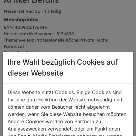
Messerset Red Spirit 3 teilig
Webshopinfos
EAN: 4009215176643
Herstellerartikelnummer: 8174800
Themenwelten: Professionelle Köche|Private Köche
Farbe: rot
Serie: Red Spirit
Abmessungen
Ihre Wahl bezüglich Cookies auf
Gewicht: 0,41 kg
dieser Webseite
Diese Website nutzt Cookies. Einige Cookies sind
für eine gute Funktion der Website notwendig und
Das könnte Sie auch
können daher vom Besucher nicht abgelehnt
werden, wenn Sie diese Website besuchen möchten.
interessieren
Andere Cookies werden von Partnern zu
Analysezwecken verwendet, oder um Funktionen