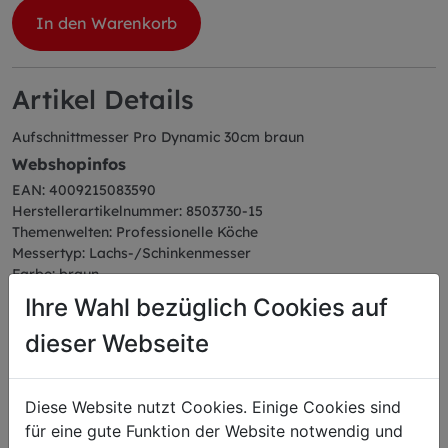
In den Warenkorb
Artikel Details
Aufschnittmesser Pro Dynamic 30cm braun
Webshopinfos
EAN: 4009215083590
Herstellerartikelnummer: 8503730-15
Themenwelten: Professionelle Köche
Messertyp: Lachs-/Schinkenmesser
Farbe: braun
Serie: ProDynamic
Ihre Wahl bezüglich Cookies auf
Abmessungen
dieser Webseite
Länge: 43,50 cm
Breite: 2,20 cm
Höhe: 4,00 cm
Diese Website nutzt Cookies. Einige Cookies sind
Gewicht: 0,18 kg
Klingenlänge: 30 cm
für eine gute Funktion der Website notwendig und