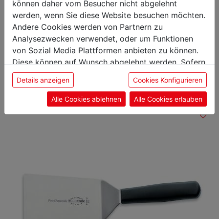
können daher vom Besucher nicht abgelehnt
werden, wenn Sie diese Website besuchen möchten.
Andere Cookies werden von Partnern zu
Analysezwecken verwendet, oder um Funktionen
Das könnte Sie auch
von Sozial Media Plattformen anbieten zu können.
Diese können auf Wunsch abgelehnt werden. Sofern
interessieren
sie unsere Webseite weiter nutzen, geben Sie
Details anzeigen
Cookies Konfigurieren
Einwilligung zu unseren Cookies.
Alle Cookies ablehnen
Alle Cookies erlauben
Aufschnittmesser