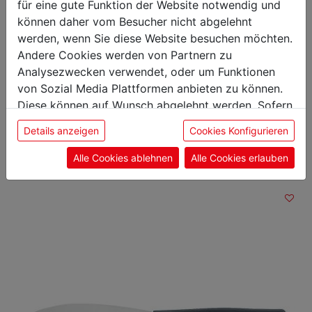
für eine gute Funktion der Website notwendig und
Gewicht: 0,16 kg
Klingenlänge: 26 cm
können daher vom Besucher nicht abgelehnt
werden, wenn Sie diese Website besuchen möchten.
Andere Cookies werden von Partnern zu
Analysezwecken verwendet, oder um Funktionen
von Sozial Media Plattformen anbieten zu können.
Das könnte Sie auch
Diese können auf Wunsch abgelehnt werden. Sofern
sie unsere Webseite weiter nutzen, geben Sie
interessieren
Details anzeigen
Cookies Konfigurieren
Einwilligung zu unseren Cookies.
Alle Cookies ablehnen
Alle Cookies erlauben