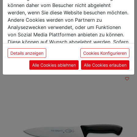
Klingenlänge: 16 cm
können daher vom Besucher nicht abgelehnt
werden, wenn Sie diese Website besuchen möchten.
Andere Cookies werden von Partnern zu
Analysezwecken verwendet, oder um Funktionen
von Sozial Media Plattformen anbieten zu können.
Das könnte Sie auch
Diese können auf Wunsch abgelehnt werden. Sofern
interessieren
sie unsere Webseite weiter nutzen, geben Sie
Details anzeigen
Cookies Konfigurieren
Einwilligung zu unseren Cookies.
Alle Cookies ablehnen
Alle Cookies erlauben