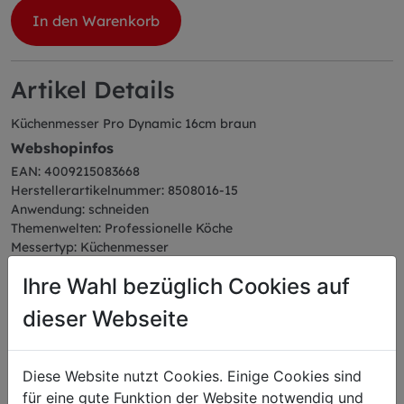
In den Warenkorb
Artikel Details
Küchenmesser Pro Dynamic 16cm braun
Webshopinfos
EAN: 4009215083668
Herstellerartikelnummer: 8508016-15
Anwendung: schneiden
Themenwelten: Professionelle Köche
Messertyp: Küchenmesser
Farbe: braun
Ihre Wahl bezüglich Cookies auf
Serie: ProDynamic
Abmessungen
dieser Webseite
Länge: 28,16 cm
Breite: 2,10 cm
Höhe: 3,20 cm
Diese Website nutzt Cookies. Einige Cookies sind
Gewicht: 0,09 kg
für eine gute Funktion der Website notwendig und