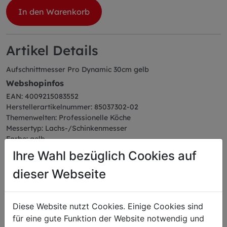
In den Warenkorb
Artikel Details
Aufschnittmesser Pro Dynamic 30cm gelb
Webshopinfos
EAN: 4009215083552
Herstellerartikelnummer: 85037302-02
Themenwelten: Professionelle Köche
Messertyp: Lachs-/Schinkenmesser
Farbe: gelb
Serie: ProDynamic
Ihre Wahl bezüglich Cookies auf
Abmessungen
dieser Webseite
Länge: 43,50 cm
Breite: 2,20 cm
Höhe: 4,00 cm
Diese Website nutzt Cookies. Einige Cookies sind
Gewicht: 0,18 kg
Klingenlänge: 30 cm
für eine gute Funktion der Website notwendig und