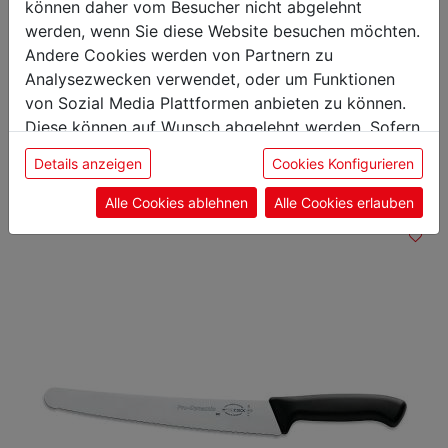
können daher vom Besucher nicht abgelehnt
werden, wenn Sie diese Website besuchen möchten.
Andere Cookies werden von Partnern zu
Analysezwecken verwendet, oder um Funktionen
Das könnte Sie auch
von Sozial Media Plattformen anbieten zu können.
Diese können auf Wunsch abgelehnt werden. Sofern
interessieren
sie unsere Webseite weiter nutzen, geben Sie
Details anzeigen
Cookies Konfigurieren
Einwilligung zu unseren Cookies.
Alle Cookies ablehnen
Alle Cookies erlauben
Winkelpalette