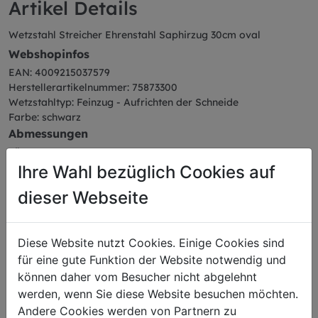
Artikel Details
Wetzstahl Streicher Ehrenstahl Saphirzug 30cm oval
Webshopinfos
EAN: 4009215037579
Herstellerartikelnummer: 75873300
Wetzstahltyp: Feinzug - Aufrichten der Schneide
Farbe: schwarz
Abmessungen
Länge: 47,50 cm
Breite: 5,10 cm
Ihre Wahl bezüglich Cookies auf
Höhe: 2,88 cm
dieser Webseite
Gewicht: 0,55 kg
Klingenlänge: 30 cm
Diese Website nutzt Cookies. Einige Cookies sind
für eine gute Funktion der Website notwendig und
können daher vom Besucher nicht abgelehnt
werden, wenn Sie diese Website besuchen möchten.
Das könnte Sie auch
Andere Cookies werden von Partnern zu