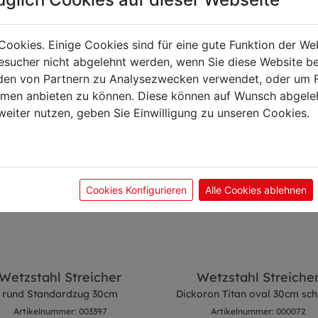
önnte Sie auch interes
Cookies. Einige Cookies sind für eine gute Funktion der W
sucher nicht abgelehnt werden, wenn Sie diese Website b
en von Partnern zu Analysezwecken verwendet, oder um 
ormen anbieten zu können. Diese können auf Wunsch abgele
weiter nutzen, geben Sie Einwilligung zu unseren Cookies.
Cookies Konfigurieren
Alle Cookies ablehnen
Wetzstahl Streicher
Wetzstahl Streiche
rund Standardzug 30cm
Dickoron Titan oval 30cm sc
Artikelnummer: 003397
Artikelnummer: 000072