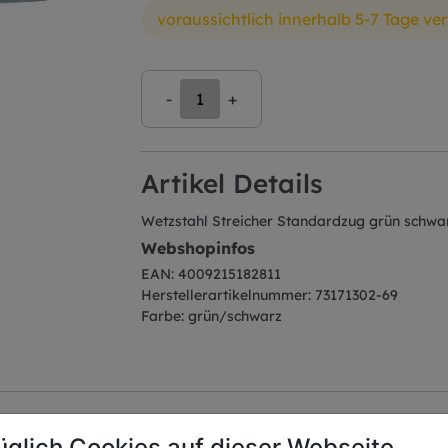
voraussichtlich innerhalb 5-7 Tage ve
-
+
Artikel Details
Wetzstahl Streicher Standardzug grün schw
Webshopinfos
EAN: 4009215182811
Herstellerartikelnummer: 73171302-69
Farbe: grün/schwarz
üglich Cookies auf dieser Webseite