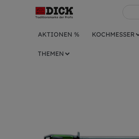
AKTIONEN %
KOCHMESSER
Sonstiges
Wetzstähle
sonstige Wetzst
THEMEN