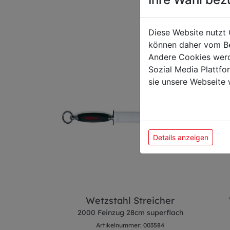
Das k
Diese Website nutzt 
können daher vom Be
Andere Cookies werd
Sozial Media Plattf
sie unsere Webseite 
Details anzeigen
reicher
Wetzstahl Streicher
val 30cm weiß
2000 Feinzug 28cm superflach
 003601
Artikelnummer: 003584