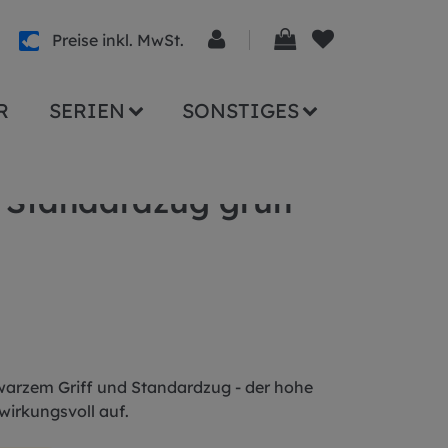
Preise inkl. MwSt.
R
SERIEN
SONSTIGES
cm rund
r Standardzug grün
warzem Griff und Standardzug - der hohe
wirkungsvoll auf.