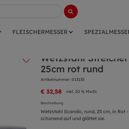
FLEISCHERMESSER
SPEZIALMESSE
ähle
Wetzstahl Streicher Pol. rostfr. Scandic 25cm rot r
Wetzstahl Streicher 
25cm rot rund
Artikelnummer: 013135
€ 32,58
inkl. 20 % MwSt.
Beschreibung
Wetzstahl Scandic, rund, 25 cm, in Rot - 
schonend auf und glättet sie.