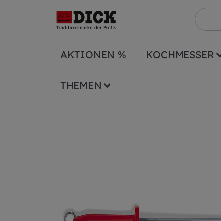
AKTIONEN %
KOCHMESSER
Sonstiges
Wetzstähle
sonstige Wetzst
THEMEN