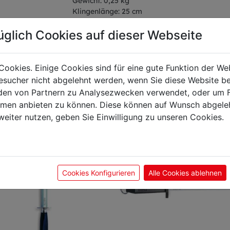
Gewicht: 0,25 kg
Klingenlänge: 25 cm
üglich Cookies auf dieser Webseite
Cookies. Einige Cookies sind für eine gute Funktion der W
önnte Sie auch interes
sucher nicht abgelehnt werden, wenn Sie diese Website b
en von Partnern zu Analysezwecken verwendet, oder um 
ormen anbieten zu können. Diese können auf Wunsch abgele
weiter nutzen, geben Sie Einwilligung zu unseren Cookies.
Cookies Konfigurieren
Alle Cookies ablehnen