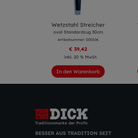
teicher
Wetzstahl Streicher
ombi rund 30cm
oval Standardzug 30cm
 003999
Artikelnummer: 000106
6
€ 39,42
 MwSt.
inkl. 20 % MwSt.
enkorb
In den Warenkorb
BESSER AUS TRADITION SEIT