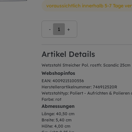
voraussichtlich innerhalb 5-7 Tage ve
-
+
Artikel Details
Wetzstahl Streicher Pol. rostfr. Scandic 25cm
Webshopinfos
EAN: 4009215100556
Herstellerartikelnummer: 746912520R
Wetzstahltyp: Poliert - Aufrichten & Polieren
Farbe: rot
Abmessungen
Länge: 40,50 cm
Breite: 5,40 cm
Höhe: 4,00 cm