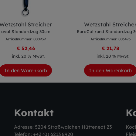
Wetzstahl Streicher
Wetzstahl Streiche
oval Standardzug 30cm
EuroCut rund Standardzug 
Artikelnummer: 000939
Artikelnummer: 003493
€ 52,46
€ 21,78
inkl. 20 % MwSt.
inkl. 20 % MwSt.
In den Warenkorb
In den Warenkorb
Kontakt
K
Adresse: 5204 Straßwalchen Hüttenedt 23
Koc
Telefon:
+43 (0) 6213 8920
Flei