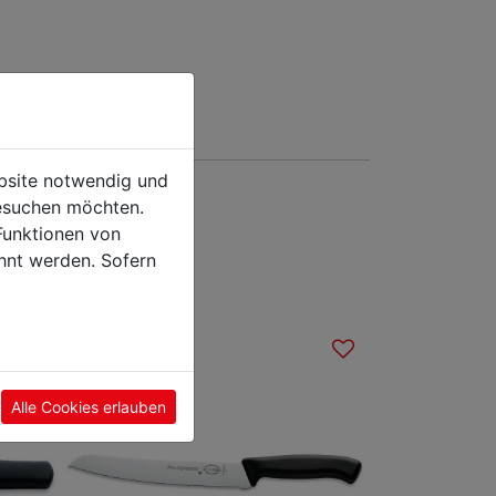
ebsite notwendig und
esuchen möchten.
sieren
Funktionen von
hnt werden. Sofern
Alle Cookies erlauben