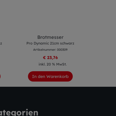
Brotmesser
Küc
z
Pro Dynamic 21cm schwarz
Pro Dyn
Artikelnummer: 000309
Artike
€ 23,76
inkl. 20 % MwSt.
ink
In den Warenkorb
In de
ategorien