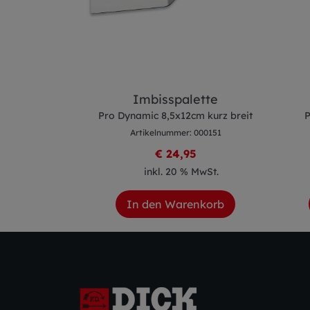
sser
Imbisspalette
cm grün
Pro Dynamic 8,5x12cm kurz breit
P
 000292
Artikelnummer: 000151
€ 24,95
 MwSt.
inkl. 20 % MwSt.
enkorb
In den Warenkorb