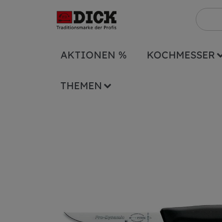
AKTIONEN %
KOCHMESSER
Serien
ProDynamic
Ausbeinmesser P
THEMEN