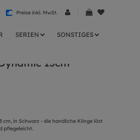
Preise inkl. MwSt.
R
SERIEN
SONSTIGES
oDynamic 13cm
cm, in Schwarz - die handliche Klinge löst
 pflegeleicht.