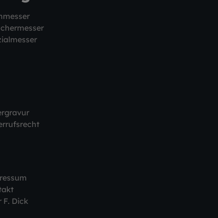
hmesser
schermesser
ialmesser
ergravur
rrufsrecht
ressum
takt
 F. Dick