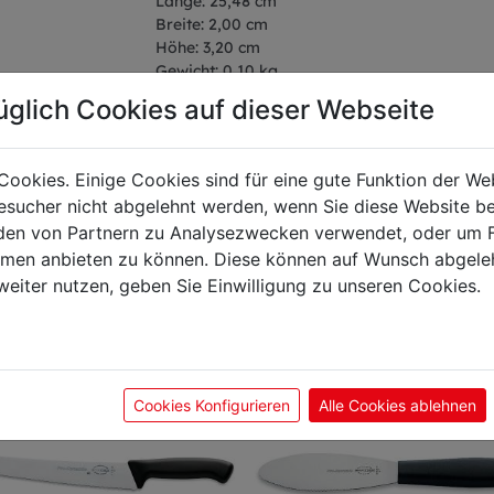
Länge: 25,48 cm
Breite: 2,00 cm
Höhe: 3,20 cm
Gewicht: 0,10 kg
Klingenlänge: 13 cm
üglich Cookies auf dieser Webseite
Cookies. Einige Cookies sind für eine gute Funktion der W
sucher nicht abgelehnt werden, wenn Sie diese Website b
önnte Sie auch interes
en von Partnern zu Analysezwecken verwendet, oder um 
ormen anbieten zu können. Diese können auf Wunsch abgele
weiter nutzen, geben Sie Einwilligung zu unseren Cookies.
Cookies Konfigurieren
Alle Cookies ablehnen