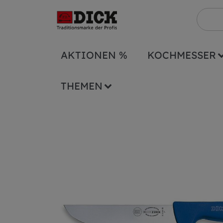
AKTIONEN %
KOCHMESSER
Serien
ErgoGrip
Blockmesser ErgoGri
THEMEN