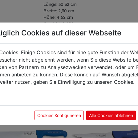
Länge: 30,32 cm
Breite: 2,30 cm
Höhe: 4,62 cm
Gewicht: 0,15 kg
Klingenlänge: 18 cm
üglich Cookies auf dieser Webseite
Cookies. Einige Cookies sind für eine gute Funktion der W
sucher nicht abgelehnt werden, wenn Sie diese Website b
önnte Sie auch interes
en von Partnern zu Analysezwecken verwendet, oder um 
ormen anbieten zu können. Diese können auf Wunsch abgele
weiter nutzen, geben Sie Einwilligung zu unseren Cookies.
Cookies Konfigurieren
Alle Cookies ablehnen