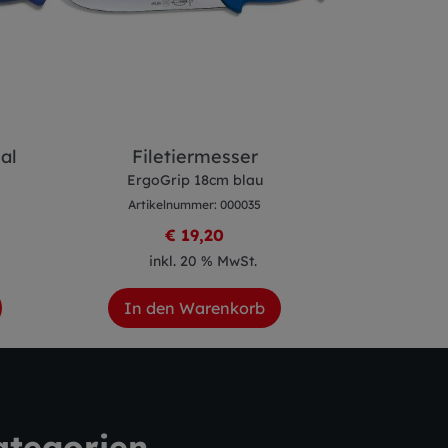
al
Filetiermesser
Gekr
ErgoGrip 18cm blau
ErgoG
Artikelnummer: 000035
Artike
€ 19,20
inkl. 20 % MwSt.
ink
In den Warenkorb
In de
ategorien