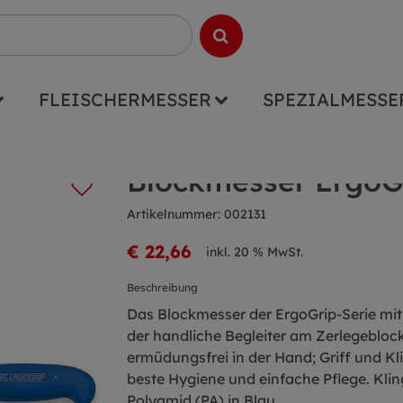
FLEISCHERMESSER
SPEZIALMESSE
p 18cm blau
Blockmesser ErgoG
Artikelnummer: 002131
€ 22,66
inkl. 20 % MwSt.
Beschreibung
Das Blockmesser der ErgoGrip-Serie mit 
der handliche Begleiter am Zerlegeblock 
ermüdungsfrei in der Hand; Griff und Kl
beste Hygiene und einfache Pflege. Kli
Polyamid (PA) in Blau.