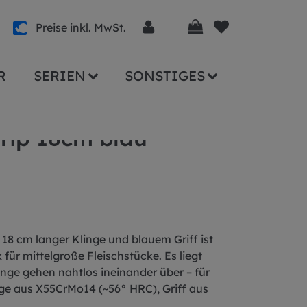
Preise inkl. MwSt.
R
SERIEN
SONSTIGES
rip 18cm blau
18 cm langer Klinge und blauem Griff ist
für mittelgroße Fleischstücke. Es liegt
inge gehen nahtlos ineinander über – für
nge aus X55CrMo14 (~56° HRC), Griff aus