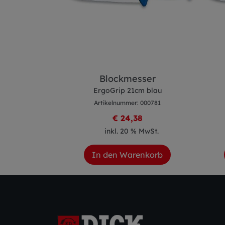
esser
Blockmesser
cm rot
ErgoGrip 21cm blau
 000290
Artikelnummer: 000781
2
€ 24,38
 MwSt.
inkl. 20 % MwSt.
enkorb
In den Warenkorb