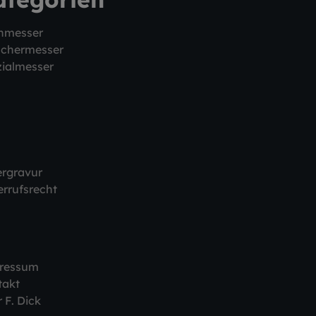
hmesser
schermesser
ialmesser
ergravur
rrufsrecht
ressum
takt
 F. Dick