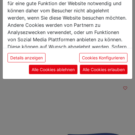
für eine gute Funktion der Website notwendig und
Gewicht: 0,06 kg
können daher vom Besucher nicht abgelehnt
Klingenlänge: 10 cm
werden, wenn Sie diese Website besuchen möchten.
Andere Cookies werden von Partnern zu
Analysezwecken verwendet, oder um Funktionen
von Sozial Media Plattformen anbieten zu können.
Das könnte Sie auch
Diese können auf Wunsch abgelehnt werden. Sofern
sie unsere Webseite weiter nutzen, geben Sie
interessieren
Details anzeigen
Cookies Konfigurieren
Einwilligung zu unseren Cookies.
Alle Cookies ablehnen
Alle Cookies erlauben