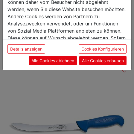
können daher vom Besucher nicht abgelehnt
werden, wenn Sie diese Website besuchen möchten.
Andere Cookies werden von Partnern zu
Analysezwecken verwendet, oder um Funktionen
Das könnte Sie auch
von Sozial Media Plattformen anbieten zu können.
Diese können auf Wunsch abgelehnt werden. Sofern
interessieren
sie unsere Webseite weiter nutzen, geben Sie
Details anzeigen
Cookies Konfigurieren
Einwilligung zu unseren Cookies.
Alle Cookies ablehnen
Alle Cookies erlauben
Geflügelmesser