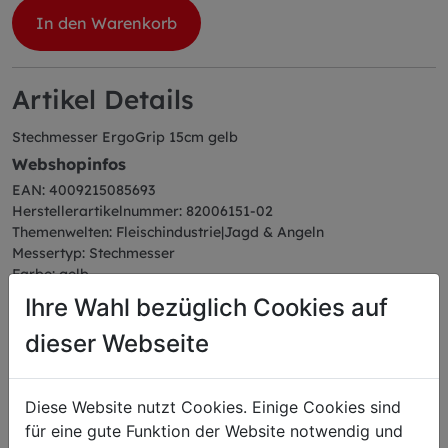
In den Warenkorb
Artikel Details
Stechmesser ErgoGrip 15cm gelb
Webshopinfos
EAN: 4009215085693
Herstellerartikelnummer: 82006151-02
Themenwelten: Fleischindustrie|Jagd & Angeln
Messertyp: Stechmesser
Farbe: gelb
Serie: ErgoGrip
Ihre Wahl bezüglich Cookies auf
Abmessungen
dieser Webseite
Länge: 27,30 cm
Breite: 2,30 cm
Höhe: 3,90 cm
Diese Website nutzt Cookies. Einige Cookies sind
Gewicht: 0,13 kg
Klingenlänge: 15 cm
für eine gute Funktion der Website notwendig und