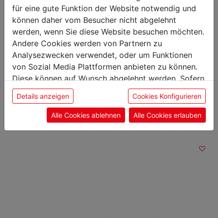
Höhe: 3,80 cm
für eine gute Funktion der Website notwendig und
Gewicht: 0,11 kg
können daher vom Besucher nicht abgelehnt
Klingenlänge: 15 cm
werden, wenn Sie diese Website besuchen möchten.
Andere Cookies werden von Partnern zu
Analysezwecken verwendet, oder um Funktionen
von Sozial Media Plattformen anbieten zu können.
Diese können auf Wunsch abgelehnt werden. Sofern
Das könnte Sie auch
sie unsere Webseite weiter nutzen, geben Sie
Details anzeigen
Cookies Konfigurieren
interessieren
Einwilligung zu unseren Cookies.
Alle Cookies ablehnen
Alle Cookies erlauben
Blockmesser