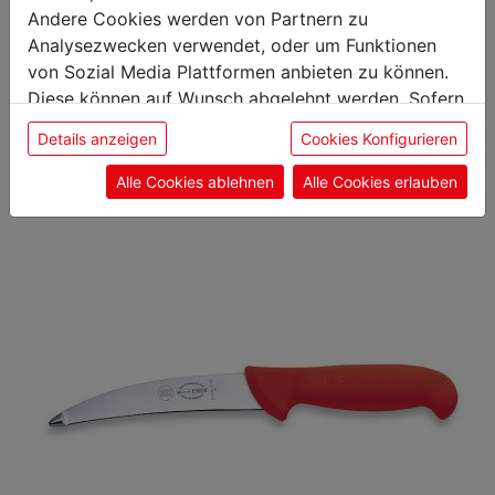
Andere Cookies werden von Partnern zu
Analysezwecken verwendet, oder um Funktionen
Das könnte Sie auch
von Sozial Media Plattformen anbieten zu können.
interessieren
Diese können auf Wunsch abgelehnt werden. Sofern
sie unsere Webseite weiter nutzen, geben Sie
Details anzeigen
Cookies Konfigurieren
Einwilligung zu unseren Cookies.
Alle Cookies ablehnen
Alle Cookies erlauben
beinmesser