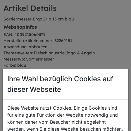
Artikel Details
Sortiermesser ErgoGrip 15 cm blau
Webshopinfos
EAN: 4009215060379
Herstellerartikelnummer: 82369151
Anwendung: abhäuten
Themenwelten: Fleischindustrie|Jagd & Angeln
Messertyp: Sortiermesser
Farbe: blau
Serie: ErgoGrip
Ihre Wahl bezüglich Cookies auf
Abmessungen
Länge: 27,84 cm
dieser Webseite
Breite: 2,30 cm
Höhe: 3,56 cm
Gewicht: 0,12 kg
Diese Website nutzt Cookies. Einige Cookies sind
Klingenlänge: 15 cm
für eine gute Funktion der Website notwendig und
können daher vom Besucher nicht abgelehnt
werden, wenn Sie diese Website besuchen möchten.