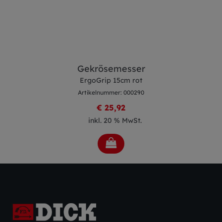
semesser
Geflügel
p 15cm rot
ErgoGrip 10c
mmer: 000290
Artikelnummer
25,92
€ 11,
 20 % MwSt.
inkl. 20 