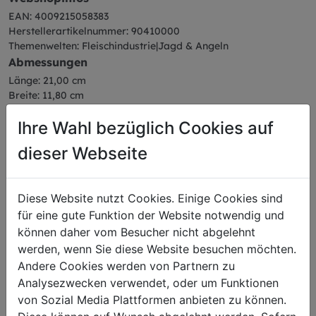
EAN: 4009215058383
Herstellerartikelnummer: 90410000
Themenwelten: Fleischindustrie|Jagd & Angeln
Abmessungen
Länge: 21,00 cm
Breite: 11,80 cm
Höhe: 1,70 cm
Ihre Wahl bezüglich Cookies auf
Gewicht: 0,04 kg
dieser Webseite
Diese Website nutzt Cookies. Einige Cookies sind
Das könnte Sie auch
für eine gute Funktion der Website notwendig und
können daher vom Besucher nicht abgelehnt
interessieren
werden, wenn Sie diese Website besuchen möchten.
Andere Cookies werden von Partnern zu
Analysezwecken verwendet, oder um Funktionen
von Sozial Media Plattformen anbieten zu können.