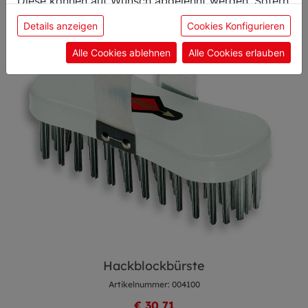
Diese können auf Wunsch abgelehnt werden. Sofern
sie unsere Webseite weiter nutzen, geben Sie
Details anzeigen
Cookies Konfigurieren
Einwilligung zu unseren Cookies.
Alle Cookies ablehnen
Alle Cookies erlauben
Hackblockbürste
Artikelnummer: 004100
€ 30,71