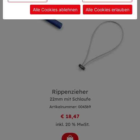
Einwilligung zu unseren Cookies.
Alle Cookies ablehnen
Alle Cookies erlauben
Rippenzieher
22mm mit Schlaufe
Artikelnummer: 004369
€ 18,47
inkl. 20 % MwSt.