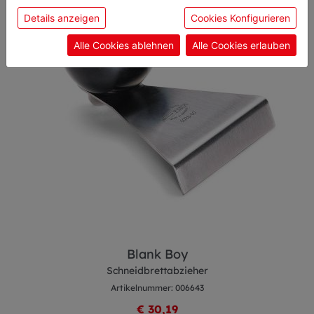
sie unsere Webseite weiter nutzen, geben Sie
Details anzeigen
Cookies Konfigurieren
Einwilligung zu unseren Cookies.
Alle Cookies ablehnen
Alle Cookies erlauben
Blank Boy
Schneidbrettabzieher
Artikelnummer: 006643
€ 30,19