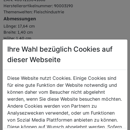
Herstellerartikelnummer: 90003190
Themenwelten: Fleischindustrie
Abmessungen
Länge: 17,64 cm
Breite: 1,40 cm
Höhe: 1,40 cm
Gewicht: 0,02 kg
Ihre Wahl bezüglich Cookies auf
dieser Webseite
Diese Website nutzt Cookies. Einige Cookies sind
Das könnte Sie auch
für eine gute Funktion der Website notwendig und
interessieren
können daher vom Besucher nicht abgelehnt
werden, wenn Sie diese Website besuchen möchten.
Andere Cookies werden von Partnern zu
Analysezwecken verwendet, oder um Funktionen
von Sozial Media Plattformen anbieten zu können.
Diese können auf Wunsch abgelehnt werden. Sofern