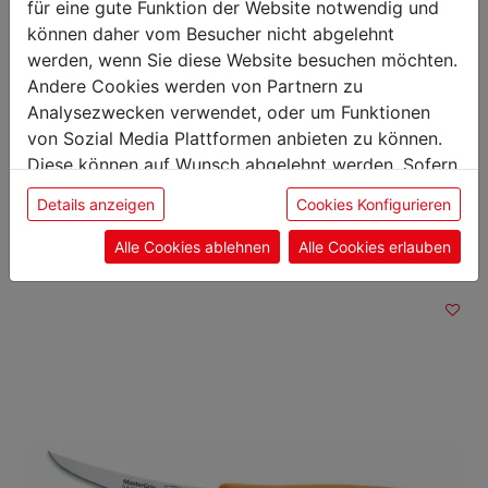
für eine gute Funktion der Website notwendig und
Gewicht: 0,12 kg
Klingenlänge: 15 cm
können daher vom Besucher nicht abgelehnt
werden, wenn Sie diese Website besuchen möchten.
Andere Cookies werden von Partnern zu
Analysezwecken verwendet, oder um Funktionen
von Sozial Media Plattformen anbieten zu können.
Das könnte Sie auch
Diese können auf Wunsch abgelehnt werden. Sofern
sie unsere Webseite weiter nutzen, geben Sie
interessieren
Details anzeigen
Cookies Konfigurieren
Einwilligung zu unseren Cookies.
Alle Cookies ablehnen
Alle Cookies erlauben
Ausbeinmesser
flexibel