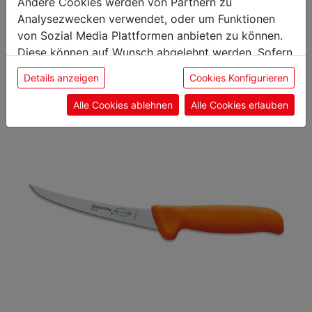
Das könnte Sie auch
Andere Cookies werden von Partnern zu
Analysezwecken verwendet, oder um Funktionen
interessieren
von Sozial Media Plattformen anbieten zu können.
Diese können auf Wunsch abgelehnt werden. Sofern
sie unsere Webseite weiter nutzen, geben Sie
Details anzeigen
Cookies Konfigurieren
Einwilligung zu unseren Cookies.
Alle Cookies ablehnen
Alle Cookies erlauben