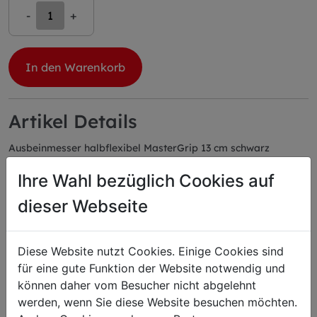
-
+
In den Warenkorb
Artikel Details
Ausbeinmesser halbflexibel MasterGrip 13 cm schwarz
Webshopinfos
Ihre Wahl bezüglich Cookies auf
EAN: 4009215093810
Herstellerartikelnummer: 82882130-01
dieser Webseite
Farbe: schwarz
Serie: MasterGrip
Diese Website nutzt Cookies. Einige Cookies sind
für eine gute Funktion der Website notwendig und
können daher vom Besucher nicht abgelehnt
werden, wenn Sie diese Website besuchen möchten.