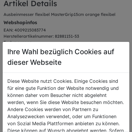
Artikel Details
Ausbeinmesser flexibel MasterGrip15cm orange flexibel
Webshopinfos
EAN: 4009215083774
Herstellerartikelnummer: 82881151-53
Farbe: orange
Serie: MasterGrip
Ihre Wahl bezüglich Cookies auf
dieser Webseite
Diese Website nutzt Cookies. Einige Cookies sind
Das könnte Sie auch
für eine gute Funktion der Website notwendig und
interessieren
können daher vom Besucher nicht abgelehnt
werden, wenn Sie diese Website besuchen möchten.
Andere Cookies werden von Partnern zu
Analysezwecken verwendet, oder um Funktionen
von Sozial Media Plattformen anbieten zu können.
Diese können auf Wunsch abgelehnt werden. Sofern