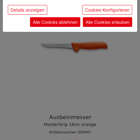
sie unsere Webseite weiter nutzen, geben Sie
Details anzeigen
Cookies Konfigurieren
Einwilligung zu unseren Cookies.
Alle Cookies ablehnen
Alle Cookies erlauben
Ausbeinmesser
MasterGrip 13cm orange
Artikelnummer: 000947