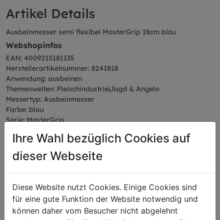
Artikel Details
Ausbeinmesser semi flexibel MasterGrip 18cm blau
Webshopinfos
EAN: 4009215181135
Herstellerartikelnummer: 8241818
Anwendung: ausbeinen
Themenwelten: Fleischindustrie|Jagd & Angeln
Messertyp: Ausbeinmesser
Farbe: blau
Serie: MasterGrip
Abmessungen
Ihre Wahl bezüglich Cookies auf
Länge: 31,88 cm
dieser Webseite
Breite: 2,32 cm
Höhe: 5,92 cm
Gewicht: 0,11 kg
Klingenlänge: 18 cm
Diese Website nutzt Cookies. Einige Cookies sind
für eine gute Funktion der Website notwendig und
können daher vom Besucher nicht abgelehnt