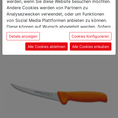
werden, wenn Sie diese Website besuchen möchten.
Andere Cookies werden von Partnern zu
Das könnte Sie auch
Analysezwecken verwendet, oder um Funktionen
von Sozial Media Plattformen anbieten zu können.
interessieren
Diese können auf Wunsch abgelehnt werden. Sofern
sie unsere Webseite weiter nutzen, geben Sie
Details anzeigen
Cookies Konfigurieren
Einwilligung zu unseren Cookies.
Alle Cookies ablehnen
Alle Cookies erlauben