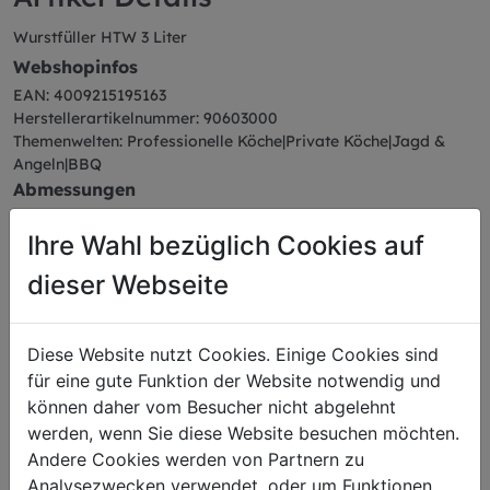
Wurstfüller HTW 3 Liter
Webshopinfos
EAN: 4009215195163
Herstellerartikelnummer: 90603000
Themenwelten: Professionelle Köche|Private Köche|Jagd &
Angeln|BBQ
Abmessungen
Länge: 24,00 cm
Ihre Wahl bezüglich Cookies auf
Breite: 15,50 cm
Höhe: 40,30 cm
dieser Webseite
Gewicht: 4,86 kg
Diese Website nutzt Cookies. Einige Cookies sind
für eine gute Funktion der Website notwendig und
können daher vom Besucher nicht abgelehnt
Das könnte Sie auch
werden, wenn Sie diese Website besuchen möchten.
interessieren
Andere Cookies werden von Partnern zu
Analysezwecken verwendet, oder um Funktionen