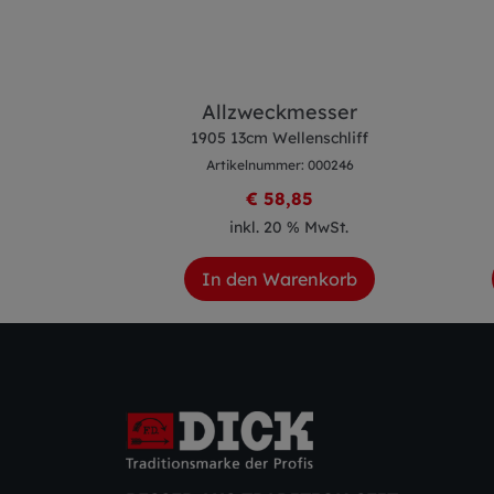
esser
Allzweckmesser
cm
1905 13cm Wellenschliff
 000259
Artikelnummer: 000246
0
€ 58,85
 MwSt.
inkl. 20 % MwSt.
enkorb
In den Warenkorb