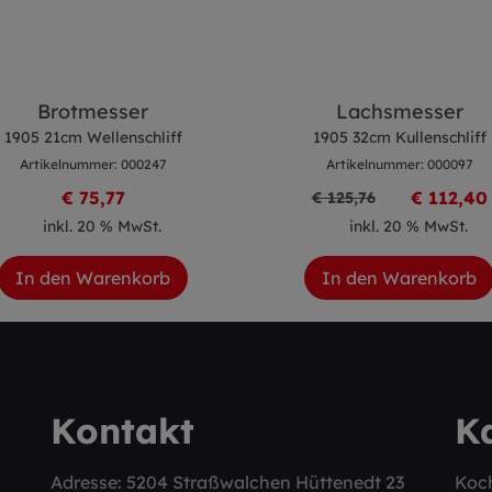
Brotmesser
Lachsmesser
1905 21cm Wellenschliff
1905 32cm Kullenschliff
Artikelnummer: 000247
Artikelnummer: 000097
€ 75,77
€ 112,40
€ 125,76
inkl. 20 % MwSt.
inkl. 20 % MwSt.
In den Warenkorb
In den Warenkorb
Kontakt
K
Adresse: 5204 Straßwalchen Hüttenedt 23
Koc