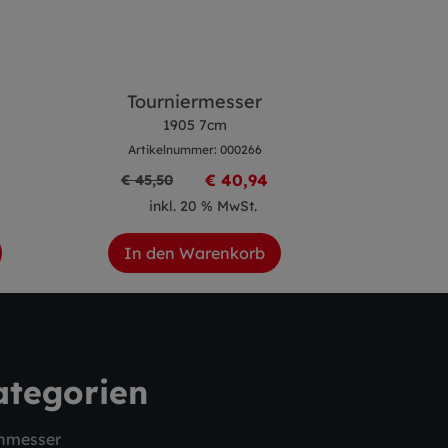
Tourniermesser
Santoku
1905 7cm
1
Artikelnummer: 000266
Artike
€ 40,94
€ 45,50
inkl. 20 % MwSt.
ink
In den Warenkorb
In de
ategorien
hmesser