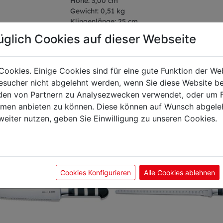
Höhe: 3,00 cm
Gewicht: 0,51 kg
Klingenlänge: 25 cm
üglich Cookies auf dieser Webseite
Cookies. Einige Cookies sind für eine gute Funktion der W
önnte Sie auch interes
sucher nicht abgelehnt werden, wenn Sie diese Website b
en von Partnern zu Analysezwecken verwendet, oder um 
ormen anbieten zu können. Diese können auf Wunsch abgele
weiter nutzen, geben Sie Einwilligung zu unseren Cookies.
Aktion
Cookies Konfigurieren
Alle Cookies ablehnen