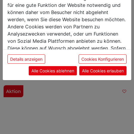
Höhe: 3,30 cm
für eine gute Funktion der Website notwendig und
Gewicht: 0,20 kg
können daher vom Besucher nicht abgelehnt
Klingenlänge: 21 cm
werden, wenn Sie diese Website besuchen möchten.
Andere Cookies werden von Partnern zu
Analysezwecken verwendet, oder um Funktionen
von Sozial Media Plattformen anbieten zu können.
Diese können auf Wunsch abgelehnt werden. Sofern
Das könnte Sie auch
sie unsere Webseite weiter nutzen, geben Sie
Details anzeigen
Cookies Konfigurieren
interessieren
Einwilligung zu unseren Cookies.
Alle Cookies ablehnen
Alle Cookies erlauben
Aktion