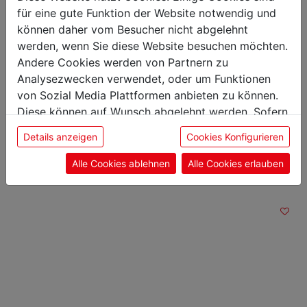
Höhe: 3,90 cm
für eine gute Funktion der Website notwendig und
Gewicht: 0,28 kg
können daher vom Besucher nicht abgelehnt
Klingenlänge: 26 cm
werden, wenn Sie diese Website besuchen möchten.
Andere Cookies werden von Partnern zu
Analysezwecken verwendet, oder um Funktionen
von Sozial Media Plattformen anbieten zu können.
Diese können auf Wunsch abgelehnt werden. Sofern
Das könnte Sie auch
sie unsere Webseite weiter nutzen, geben Sie
Details anzeigen
Cookies Konfigurieren
interessieren
Einwilligung zu unseren Cookies.
Alle Cookies ablehnen
Alle Cookies erlauben
Lachsmesser