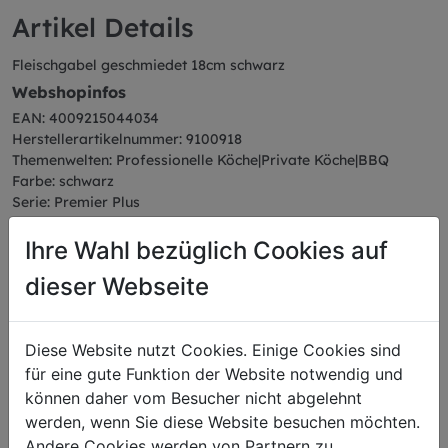
Artikel Details
Fleischgabel geschmiedet 18cm schwarz
Webshopinfos
EAN: 4009215044034
Herstellerartikelnummer: 9100918
Themenwelten: Professionelle Köche|Private Köche|BBQ
Farbe: schwarz
Serie: Premier Plus
Abmessungen
Ihre Wahl bezüglich Cookies auf
Länge: 29,20 cm
Breite: 1,60 cm
dieser Webseite
Höhe: 2,20 cm
Gewicht: 0,14 kg
Diese Website nutzt Cookies. Einige Cookies sind
für eine gute Funktion der Website notwendig und
können daher vom Besucher nicht abgelehnt
werden, wenn Sie diese Website besuchen möchten.
Das könnte Sie auch
Andere Cookies werden von Partnern zu