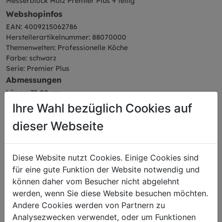
Messerblock Holz Premier Plus 9 teilig
Webshopinfos
EAN: 4009215062786
Herstellerartikelnummer: 88070000
Themenwelten: Professionelle Köche
Farbe: schwarz
Serie: Premier Plus
Abmessungen
Länge: 35,00 cm
Breite: 9,70 cm
Ihre Wahl bezüglich Cookies auf
Höhe: 27,00 cm
dieser Webseite
Gewicht: 3,20 kg
Diese Website nutzt Cookies. Einige Cookies sind
für eine gute Funktion der Website notwendig und
können daher vom Besucher nicht abgelehnt
Das könnte Sie auch
werden, wenn Sie diese Website besuchen möchten.
interessieren
Andere Cookies werden von Partnern zu
Analysezwecken verwendet, oder um Funktionen