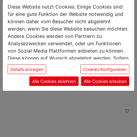
Abmessungen
Diese Website nutzt Cookies. Einige Cookies sind
Länge: 24,00 cm
für eine gute Funktion der Website notwendig und
Breite: 12,50 cm
können daher vom Besucher nicht abgelehnt
Höhe: 41,50 cm
werden, wenn Sie diese Website besuchen möchten.
Gewicht: 2,20 kg
Andere Cookies werden von Partnern zu
Analysezwecken verwendet, oder um Funktionen
von Sozial Media Plattformen anbieten zu können.
Diese können auf Wunsch abgelehnt werden. Sofern
sie unsere Webseite weiter nutzen, geben Sie
Das könnte Sie auch
Details anzeigen
Cookies Konfigurieren
Einwilligung zu unseren Cookies.
interessieren
Alle Cookies ablehnen
Alle Cookies erlauben
Ausbeinmesser