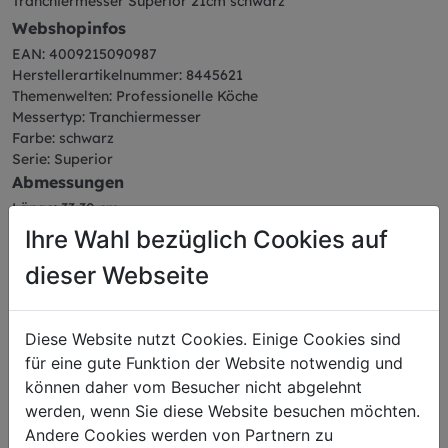
Tranchiermesser Superior 21cm schwarz
Webshopinfos
EAN: 4009215090987
Herstellerartikelnummer: 8445621
Themenwelten: Professionelle Köche
Messertyp: Tranchiermesser
Farbe: schwarz
Serie: Superior
Abmessungen
Länge: 33,30 cm
Breite: 1,60 cm
Ihre Wahl bezüglich Cookies auf
Höhe: 3,20 cm
dieser Webseite
Gewicht: 0,12 kg
Klingenlänge: 21 cm
Diese Website nutzt Cookies. Einige Cookies sind
für eine gute Funktion der Website notwendig und
können daher vom Besucher nicht abgelehnt
Das könnte Sie auch
werden, wenn Sie diese Website besuchen möchten.
Andere Cookies werden von Partnern zu