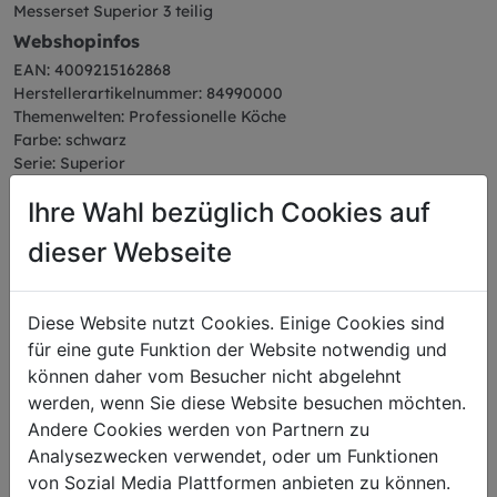
Messerset Superior 3 teilig
Webshopinfos
EAN: 4009215162868
Herstellerartikelnummer: 84990000
Themenwelten: Professionelle Köche
Farbe: schwarz
Serie: Superior
Abmessungen
Ihre Wahl bezüglich Cookies auf
Gewicht: 0,37 kg
dieser Webseite
Diese Website nutzt Cookies. Einige Cookies sind
Das könnte Sie auch
für eine gute Funktion der Website notwendig und
können daher vom Besucher nicht abgelehnt
interessieren
werden, wenn Sie diese Website besuchen möchten.
Andere Cookies werden von Partnern zu
Analysezwecken verwendet, oder um Funktionen
von Sozial Media Plattformen anbieten zu können.
Winkelpalette