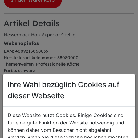
Artikel Details
Messerblock Holz Superior 9 teilig
Webshopinfos
EAN: 4009215060836
Herstellerartikelnummer: 88080000
Themenwelten: Professionelle Köche
Farbe: schwarz
Serie: Superior
Ihre Wahl bezüglich Cookies auf
Abmessungen
Länge: 33,00 cm
dieser Webseite
Breite: 9,70 cm
Höhe: 29,00 cm
Gewicht: 2,93 kg
Diese Website nutzt Cookies. Einige Cookies sind
für eine gute Funktion der Website notwendig und
können daher vom Besucher nicht abgelehnt
werden, wenn Sie diese Website besuchen möchten.