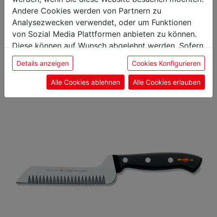
Andere Cookies werden von Partnern zu
Das könnte Sie auch
Analysezwecken verwendet, oder um Funktionen
von Sozial Media Plattformen anbieten zu können.
interessieren
Diese können auf Wunsch abgelehnt werden. Sofern
sie unsere Webseite weiter nutzen, geben Sie
Details anzeigen
Cookies Konfigurieren
Einwilligung zu unseren Cookies.
Wurstgabel
Alle Cookies ablehnen
Alle Cookies erlauben