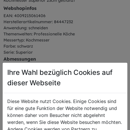
Kochmesser Superior 23cm gestanzt
Webshopinfos
EAN: 4009215061406
Herstellerartikelnummer: 84447232
Anwendung: schneiden
Themenwelten: Professionelle Köche
Messertyp: Kochmesser
Farbe: schwarz
Serie: Superior
Abmessungen
Länge: 37,00 cm
Ihre Wahl bezüglich Cookies auf
Breite: 1,92 cm
Höhe: 5,48 cm
dieser Webseite
Gewicht: 0,23 kg
Klingenlänge: 23 cm
Diese Website nutzt Cookies. Einige Cookies sind
für eine gute Funktion der Website notwendig und
können daher vom Besucher nicht abgelehnt
werden, wenn Sie diese Website besuchen möchten.
Das könnte Sie auch
Andere Cookies werden von Partnern zu