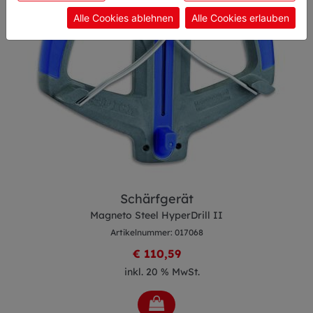
Alle Cookies ablehnen
Alle Cookies erlauben
Schärfgerät
Magneto Steel HyperDrill II
Artikelnummer: 017068
€ 110,59
inkl. 20 % MwSt.