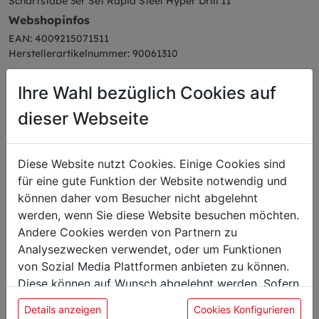
Schärfstäbe 3er Set Rapid Steel Hyper Drill II
Webshopinfos
EAN: 4009215071511
Herstellerartikelnummer: 90061310
Ihre Wahl bezüglich Cookies auf
dieser Webseite
Das könnte Sie auch
Diese Website nutzt Cookies. Einige Cookies sind
interessieren
für eine gute Funktion der Website notwendig und
können daher vom Besucher nicht abgelehnt
werden, wenn Sie diese Website besuchen möchten.
Schärfgerät
Andere Cookies werden von Partnern zu
Analysezwecken verwendet, oder um Funktionen
von Sozial Media Plattformen anbieten zu können.
Diese können auf Wunsch abgelehnt werden. Sofern
sie unsere Webseite weiter nutzen, geben Sie
Details anzeigen
Cookies Konfigurieren
Einwilligung zu unseren Cookies.