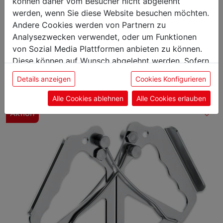
können daher vom Besucher nicht abgelehnt
werden, wenn Sie diese Website besuchen möchten.
Andere Cookies werden von Partnern zu
Analysezwecken verwendet, oder um Funktionen
Das könnte Sie auch
von Sozial Media Plattformen anbieten zu können.
Diese können auf Wunsch abgelehnt werden. Sofern
interessieren
sie unsere Webseite weiter nutzen, geben Sie
Details anzeigen
Cookies Konfigurieren
Einwilligung zu unseren Cookies.
Alle Cookies ablehnen
Alle Cookies erlauben
Aktion