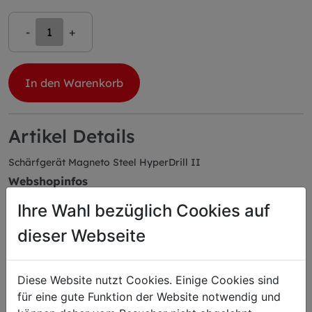
-
+
In den Warenkorb
Artikel Details
Schärfgerät Magneto Steel HyperDrill II
Webshopinfos
EAN: 4009215200102
Ihre Wahl bezüglich Cookies auf
Herstellerartikelnummer: 90084400-77
Abmessungen
dieser Webseite
Länge: 21,00 cm
Breite: 21,00 cm
Höhe: 4,50 cm
Diese Website nutzt Cookies. Einige Cookies sind
Gewicht: 0,43 kg
für eine gute Funktion der Website notwendig und